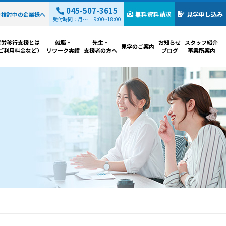
045-507-3615
無料資料請求
見学申し込み
を検討中の
企業様へ
受付時間：月～土 9:00~18:00
就労移行支援とは
就職・
先生・
お知らせ
スタッフ紹介
見学のご案内
ご利用料金など）
リワーク実績
支援者の方へ
ブログ
事業所案内