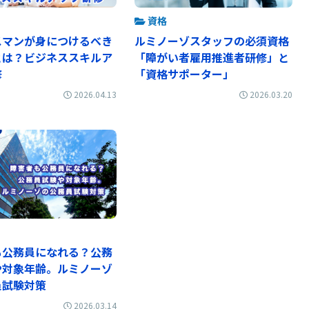
資格
スマンが身につけるべき
ルミノーゾスタッフの必須資格
とは？ビジネススキルア
「障がい者雇用推進者研修」と
修
「資格サポーター」
2026.04.13
2026.03.20
も公務員になれる？公務
や対象年齢。ルミノーゾ
員試験対策
2026.03.14