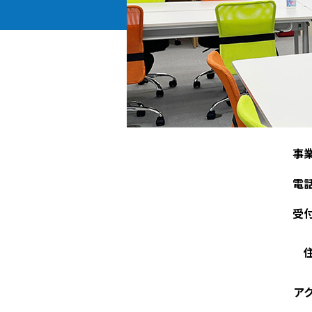
事
電
受
ア