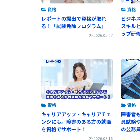
資格
資格
レポートの提出で資格が取れ
ビジネ
る！「試験免除プログラム」
スキル
ップ研
2026.05.07
資格
資格
キャリアアップ・キャリアチェ
障害者
ンジにも。障害のある方の就職
員試験
を資格でサポート！
の公務
2026.03.16